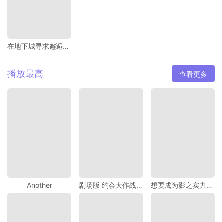
在地下城寻求邂逅是否搞错了什么 Ⅴ
播放最高
查看更多
Another
剧场版 约会大作战 万由里裁决
想要成为影之实力者！